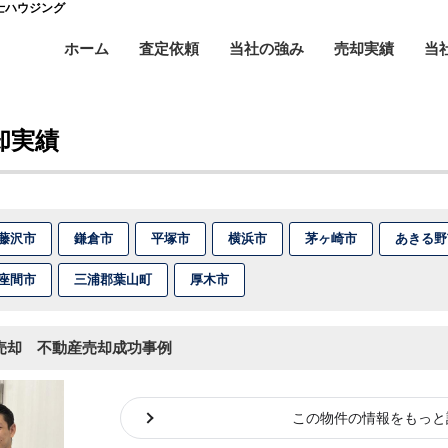
士ハウジング
ホーム
査定依頼
当社の強み
売却実績
当
却実績
藤沢市
鎌倉市
平塚市
横浜市
茅ヶ崎市
あきる野
座間市
三浦郡葉山町
厚木市
売却 不動産売却成功事例
この物件の情報をもっと