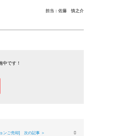
担当：佐藤 慎之介
施中です！
ョンご売却] 次の記事 ＞