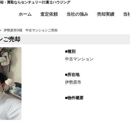
売却・買取ならセンチュリー21富士ハウジング
ホーム
査定依頼
当社の強み
売却実績
当
>
伊勢原市O様 中古マンションご売却
ンご売却
■種別
中古マンション
■所在地
伊勢原市
■物件概要