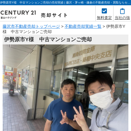
伊勢原市Y様 中古マンションご売却の売却実績 | 藤沢・茅ヶ崎・鎌倉の不動産売却・買取ならセンチュリー21富士ハウジング
無料査定
当社の強
み
藤沢市不動産売却トップページ
>
不動産売却実績一覧
>
伊勢原市Y
様 中古マンションご売却
伊勢原市Y様 中古マンションご売却