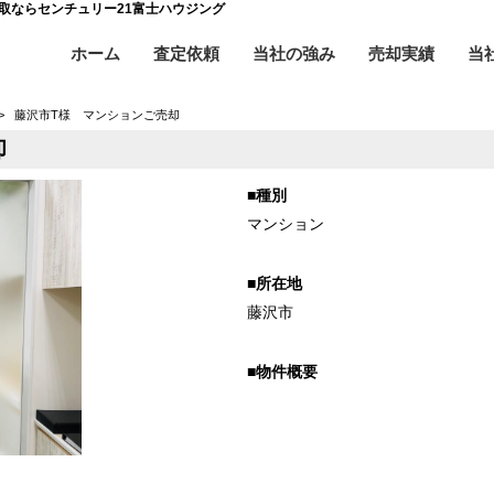
買取ならセンチュリー21富士ハウジング
ホーム
査定依頼
当社の強み
売却実績
当
>
藤沢市T様 マンションご売却
却
■種別
マンション
■所在地
藤沢市
■物件概要