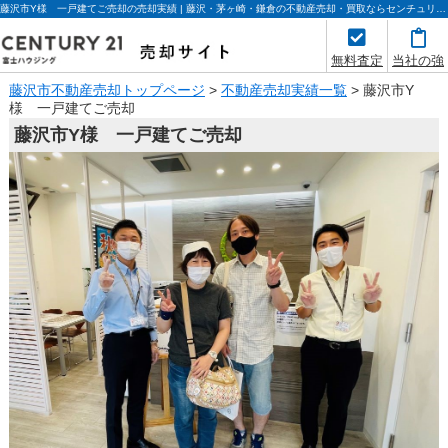
藤沢市Y様 一戸建てご売却の売却実績 | 藤沢・茅ヶ崎・鎌倉の不動産売却・買取ならセンチュリー21富士ハウジング
無料査定
当社の強
み
藤沢市不動産売却トップページ
>
不動産売却実績一覧
>
藤沢市Y
様 一戸建てご売却
藤沢市Y様 一戸建てご売却