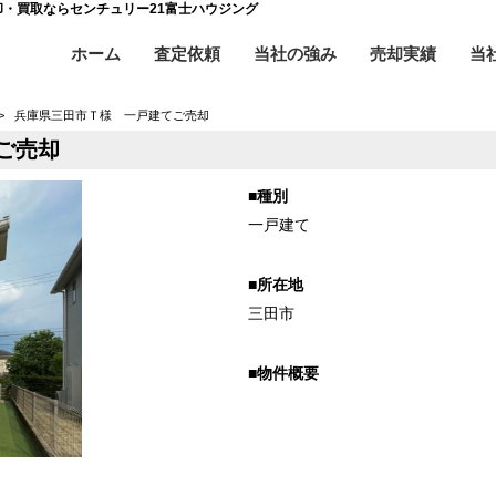
却・買取ならセンチュリー21富士ハウジング
ホーム
査定依頼
当社の強み
売却実績
当
>
兵庫県三田市Ｔ様 一戸建てご売却
ご売却
■種別
一戸建て
■所在地
三田市
■物件概要