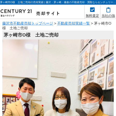
茅ヶ崎市O様 土地ご売却の売却実績 | 藤沢・茅ヶ崎・鎌倉の不動産売却・買取ならセンチュリー21富士ハウジング
無料査定
当社の強
み
藤沢市不動産売却トップページ
>
不動産売却実績一覧
>
茅ヶ崎市O
様 土地ご売却
茅ヶ崎市O様 土地ご売却