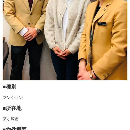
■種別
マンション
■所在地
茅ヶ崎市
■物件概要